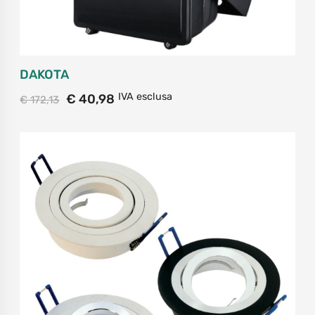
DAKOTA
IVA esclusa
€
40,98
€
172,13