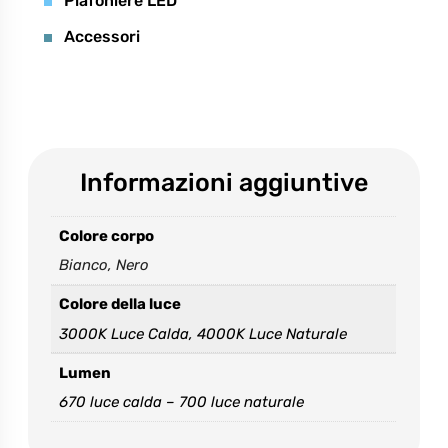
Plafoniere LED
Accessori
Informazioni aggiuntive
Colore corpo
Bianco, Nero
Colore della luce
3000K Luce Calda, 4000K Luce Naturale
Accetto e dichiaro di aver letto l’
informativa sulla
privacy
*
Lumen
670 luce calda – 700 luce naturale
Please
leave