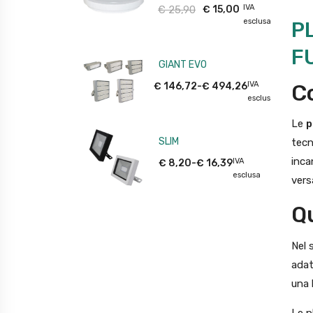
IVA
€
25,90
€
15,00
esclusa
P
F
GIANT EVO
IVA
Co
€
146,72
-
€
494,26
esclusa
Le
p
SLIM
tecn
inca
IVA
€
8,20
-
€
16,39
esclusa
vers
Qu
Nel 
adat
una 
Le p