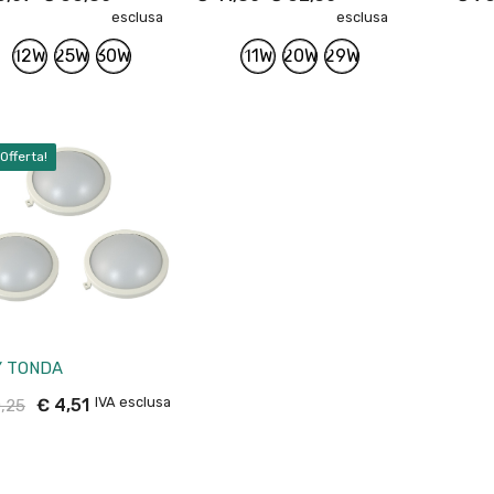
esclusa
esclusa
12W
25W
30W
11W
20W
29W
 Offerta!
Y TONDA
IVA esclusa
€
4,51
,25