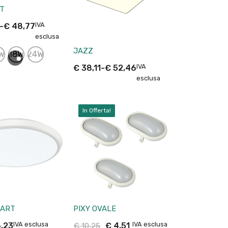
CT
IVA
-
€
48,77
esclusa
JAZZ
W
18W
24W
IVA
€
38,11
-
€
52,46
esclusa
In Offerta!
MART
PIXY OVALE
IVA esclusa
IVA esclusa
,23
€
4,51
€
10,25