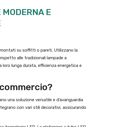
E MODERNA E
E
ntati su soffitti o pareti. Utilizzano la
rispetto alle tradizionali lampade a
a loro lunga durata, efficienza energetica e
n commercio?
ano una soluzione versatile e d’avanguardia
tegrano con vari stili decorativi, assicurando
na tecnologia LED. Le plafoniere a tubo LED,