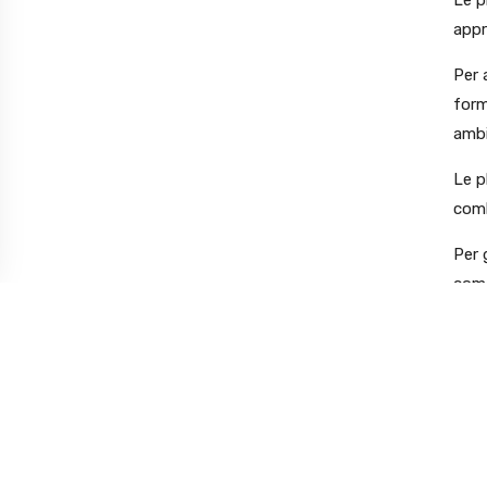
appr
Per 
form
ambi
Le p
comb
Per 
come