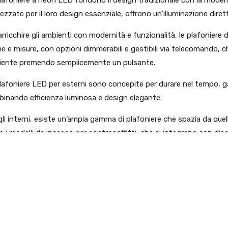
ezzate per il loro design essenziale, offrono un’illuminazione diret
arricchire gli ambienti con modernità e funzionalità, le plafoniere d
e e misure, con opzioni dimmerabili e gestibili via telecomando, 
ente premendo semplicemente un pulsante.
lafoniere LED per esterni sono concepite per durare nel tempo, ga
inando efficienza luminosa e design elegante.
gli interni, esiste un’ampia gamma di plafoniere che spazia da quelle 
 i modelli da incasso per controsoffitti, che si integrano con discr
COME FUNZIONANO?
COME SONO FATTE?
COME SCEGLIERE LE PLAFONIERE A LED