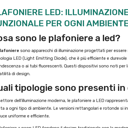
LAFONIERE LED: ILLUMINAZION
UNZIONALE PER OGNI AMBIENT
sa sono le plafoniere a led?
lafoniere
sono apparecchi di illuminazione progettati per essere mo
ologia LED (Light Emitting Diode), che è più efficiente e durevole 
ndescenza o ai tubi fluorescenti. Questi dispositivi sono noti per l
atilità di design.
ali tipologie sono presenti i
settore dell’illuminazione moderna, le plafoniere a LED rappresent
ta a ogni tipo di ambiente. Le versioni rettangolari e rotonde si in
luce uniforme e efficiente.
lafoniere a neon LED fondono il design tradizionale con la moder