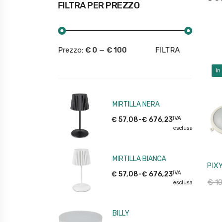
FILTRA PER PREZZO
Prezzo:
€ 0
—
€ 100
FILTRA
In
MIRTILLA NERA
IVA
€
57,08
-
€
676,23
esclusa
MIRTILLA BIANCA
PIX
IVA
€
57,08
-
€
676,23
€
10
esclusa
BILLY