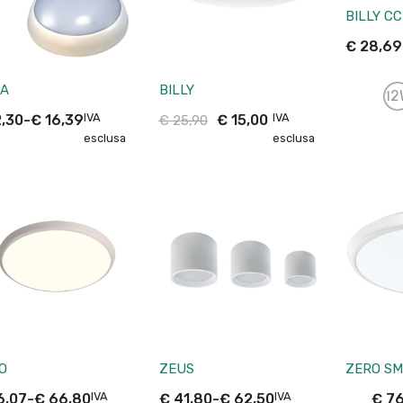
BILLY C
€
28,69
A
BILLY
12
IVA
IVA
,30
-
€
16,39
€
15,00
€
25,90
esclusa
esclusa
O
ZEUS
ZERO S
IVA
IVA
6,07
-
€
66,80
€
41,80
-
€
62,50
€
76