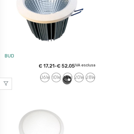
BUD
IVA esclusa
€
17,21
-
€
52,05
06W
10W
14W
20W
28W