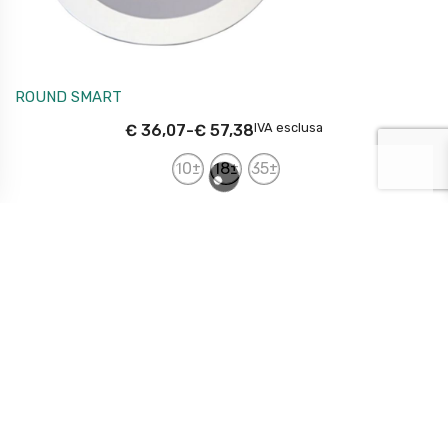
ROUND SMART
IVA esclusa
€
36,07
-
€
57,38
10±
18±
35±
FARETTI DA INCASSO LED:
LUCE PERSONALIZZATA PER
OGNI AMBIENTE
Benvenuti nella nostra categoria di Faretti da Incasso LED,