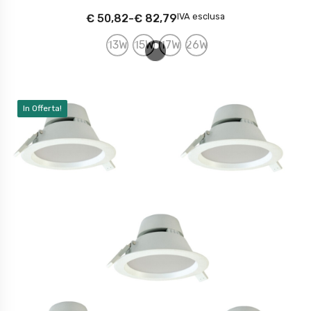
IVA esclusa
€
50,82
-
€
82,79
13W
15W
17W
26W
In Offerta!