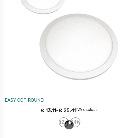
EASY CCT ROUND
IVA esclusa
€
13,11
-
€
25,41
12W
24W