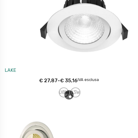
LAKE
IVA esclusa
€
27,87
-
€
35,16
08W
13W