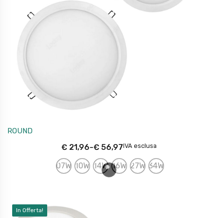
ROUND
IVA esclusa
€
21,96
-
€
56,97
07W
10W
14W
16W
27W
34W
In Offerta!