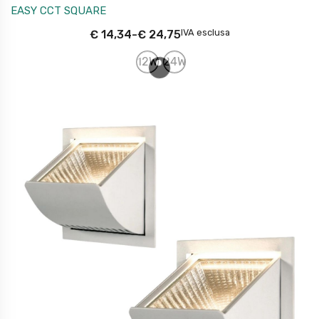
EASY CCT SQUARE
IVA esclusa
€
14,34
-
€
24,75
12W
24W