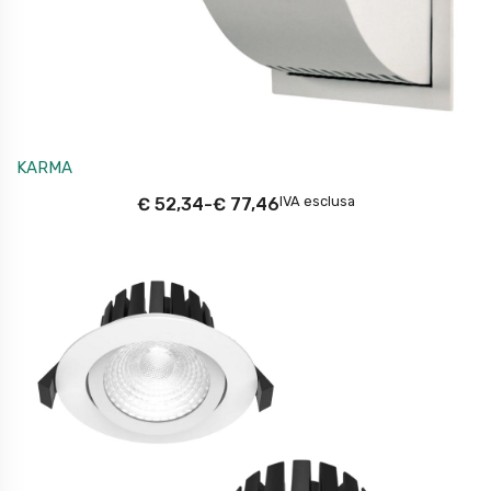
KARMA
IVA esclusa
€
52,34
-
€
77,46