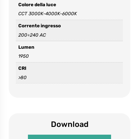
Colore della luce
Accetto e dichiaro di aver letto l’
informativa sulla
CCT 3000K-4000K-6000K
privacy
*
Corrente ingresso
Please
200÷240 AC
leave
this
Lumen
field
empty.
1950
CRI
>80
Download