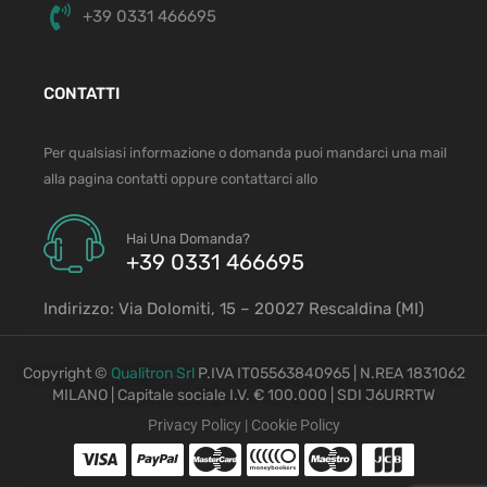
+39 0331 466695
CONTATTI
Per qualsiasi informazione o domanda puoi mandarci una mail
alla pagina contatti oppure contattarci allo
Hai Una Domanda?
+39 0331 466695
Indirizzo: Via Dolomiti, 15 – 20027 Rescaldina (MI)
Copyright ©
Qualitron Srl
P.IVA IT05563840965 | N.REA 1831062
MILANO | Capitale sociale I.V. € 100.000 | SDI J6URRTW
Privacy Policy
|
Cookie Policy