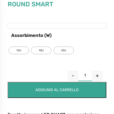
ROUND SMART
Assorbimento (W)
10±
18±
35±
-
+
AGGIUNGI AL CARRELLO