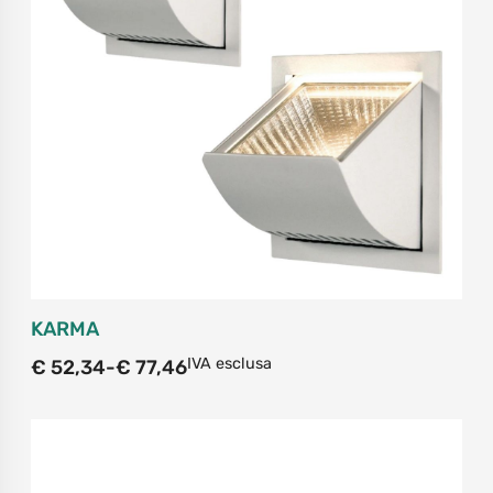
KARMA
IVA esclusa
€
52,34
-
€
77,46