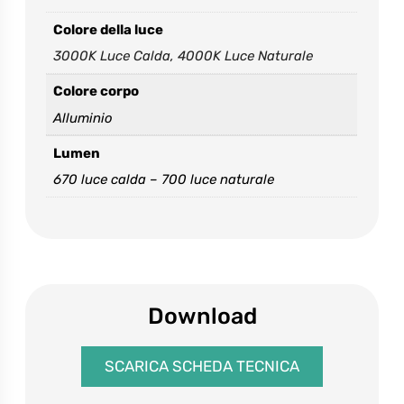
Colore della luce
3000K Luce Calda, 4000K Luce Naturale
Colore corpo
Alluminio
Accetto e dichiaro di aver letto l’
informativa sulla
privacy
*
Lumen
Please
670 luce calda – 700 luce naturale
leave
this
field
empty.
Download
SCARICA SCHEDA TECNICA