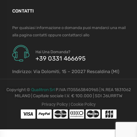
CONTATTI
Per qualsiasi informazione o domanda puoi mandarci una mail
alla pagina contatti oppure contattarci allo
Hai Una Domanda?
+39 0331 466695
Indirizzo: Via Dolomiti, 15 – 20027 Rescaldina (MI)
Copyright ©
Qualitron Srl
P.IVA IT05563840965 | N.REA 1831062
MILANO | Capitale sociale I.V. € 100.000 | SDI J6URRTW
Privacy Policy
|
Cookie Policy