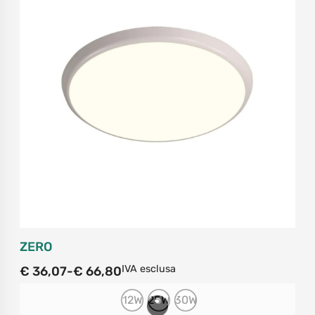
ZERO
IVA esclusa
€
36,07
-
€
66,80
12W
25W
30W