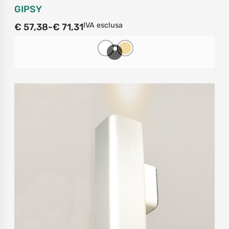
GIPSY
IVA esclusa
€
57,38
-
€
71,31