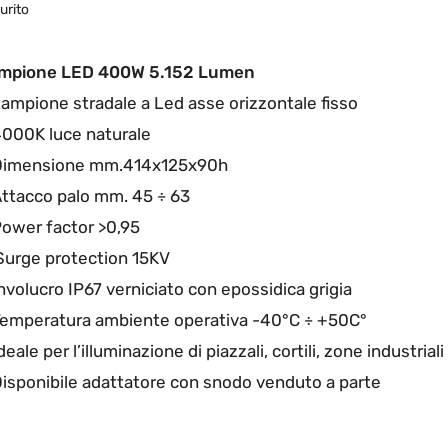
urito
mpione LED 400W 5.152 Lumen
Lampione stradale a Led asse orizzontale fisso
4000K luce naturale
Dimensione mm.414x125x90h
Attacco palo mm. 45 ÷ 63
Power factor >0,95
Surge protection 15KV
nvolucro IP67 verniciato con epossidica grigia
Temperatura ambiente operativa -40°C ÷ +50C°
deale per l’illuminazione di piazzali, cortili, zone industriali
Disponibile adattatore con snodo venduto a parte