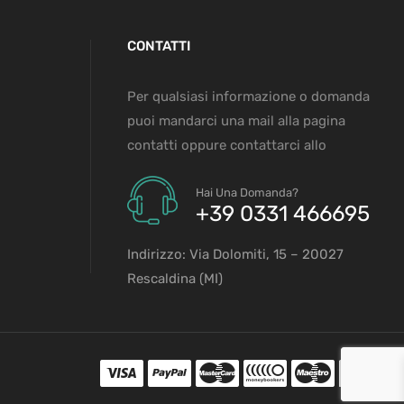
CONTATTI
Per qualsiasi informazione o domanda
puoi mandarci una mail alla pagina
contatti oppure contattarci allo
Hai Una Domanda?
+39 0331 466695
Indirizzo: Via Dolomiti, 15 – 20027
Rescaldina (MI)