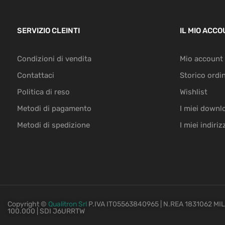
SERVIZIO CLEINTI
IL MIO ACC
Condizioni di vendita
Mio account
Contattaci
Storico ordin
Politica di reso
Wishlist
Metodi di pagamento
I miei downl
Metodi di spedizione
I miei indiriz
Copyright ©
Qualitron Srl
P.IVA IT05563840965 | N.REA 1831062 MILAN
100.000 | SDI J6URRTW