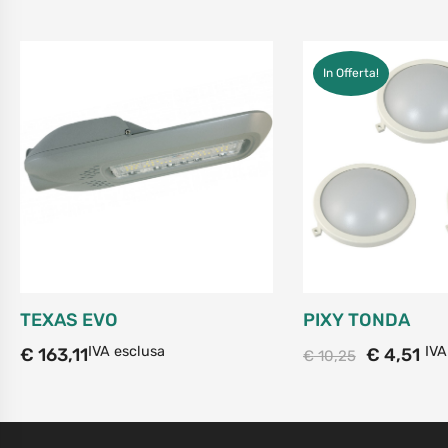
In Offerta!
TEXAS EVO
PIXY TONDA
IVA esclusa
IVA
€
163,11
€
4,51
€
10,25