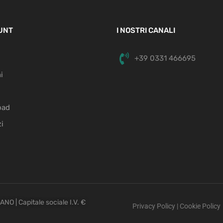
OUNT
I NOSTRI CANALI
+39 0331 466695
i
oad
zi
O | Capitale sociale I.V. €
Privacy Policy
|
Cookie Policy