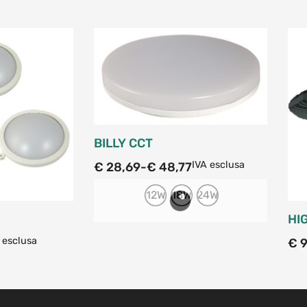
BILLY CCT
IVA esclusa
€
28,69
-
€
48,77
12W
18W
24W
HI
 esclusa
€
9