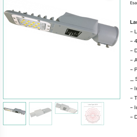
Esa
La
– 
– 
– 
– 
– 
_ 
– I
– 
– I
– 